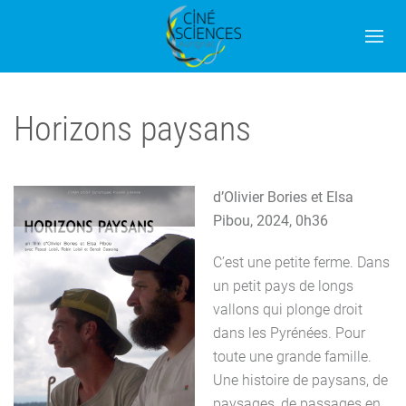
Horizons paysans
d’Olivier Bories et Elsa
Pibou, 2024, 0h36
C’est une petite ferme. Dans
un petit pays de longs
vallons qui plonge droit
dans les Pyrénées. Pour
toute une grande famille.
Une histoire de paysans, de
paysages, de passages en